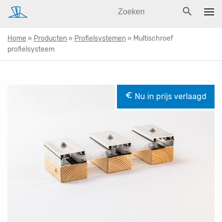
search
Home
»
Producten
»
Profielsystemen
»
Multischroef
Home
profielsysteem
Producten
euro_symbol
Over ons
Nu in prijs verlaagd
Contact
Advies & info
Veelgestelde vragen